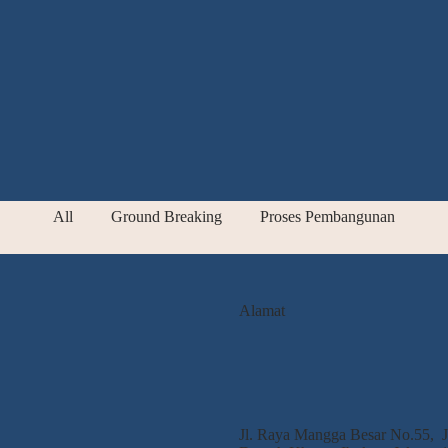
All
Ground Breaking
Proses Pembangunan
Alamat
Jl. Raya Mangga Besar No.55, Ja