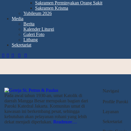
Sakramen Perminyakan Orang Sakit
Sakramen Krisma
Yubileum 2026
Media
Berita
Kalender Liturgi
Galeri Foto
Litbang
Sekretariat
Navigasi
Pada awal tahun 1930-an, umat Katolik di
daerah Mangga Besar merupakan bagian dari
Profile Paroki
Paroki Katedral Jakarta. Komunitas umat di
kawasan ini berkembang pesat, sehingga
Layanan
kebutuhan akan pelayanan rohani yang lebih
Sekretariat
dekat menjadi diperlukan.
Readmore…