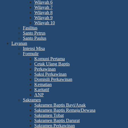
Wilayah 6
Wilayah 7
Wilayah 8
Wilayah 9
Wilayah 10
Fasilitas
Santo Petrus
Santo Paulus
Layanan
Intensi Misa
Formulir
Komuni Pertama
Cetak Ulang Baptis
Perkawinan
Saksi Perkawinan
Domisili Perkawinan
Kematian
Karitatif
ANP
Sakramen
Sakramen Baptis Bayi/Anak
Sakramen Baptis Remaja/Dewasa
Sakramen Tobat
Sakramen Baptis Darurat
Sakramen Perkawinan