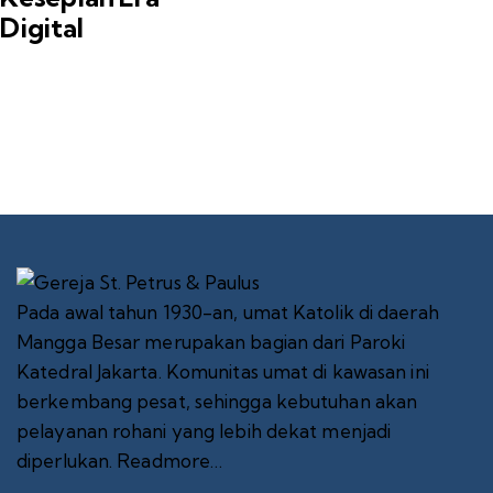
Digital
Pada awal tahun 1930-an, umat Katolik di daerah
Mangga Besar merupakan bagian dari Paroki
Katedral Jakarta. Komunitas umat di kawasan ini
berkembang pesat, sehingga kebutuhan akan
pelayanan rohani yang lebih dekat menjadi
diperlukan.
Readmore…