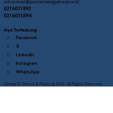
sekretariat@parokimanggabesar.or.id
021 6011 893
021 6011 894
Ayo Terhubung
Facebook
X
Linkedin
Instagram
WhatsApp
Gereja St. Petrus & Paulus © 2026. All Rights Reserved.